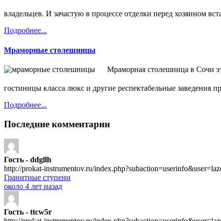
владельцев. И зачастую в процессе отделки перед хозяином вст
Подробнее...
Мраморные столешницы
Мраморная столешница в Сочи это
гостиницы класса люкс и другие респектабельные заведения 
Подробнее...
Последние комментарии
Гость - ddgllh
http://prokat-instrumentov.ru/index.php?subaction=userinfo&user=la
Гранитные ступени
около 4 лет назад
Гость - ttcw5r
http://prokat-instrumentov.ru/index.php?subaction=userinfo&user=la