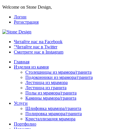
Welcome on Stone Design,
Логин
Регистрация
Читайте нас на Facebook
"Читайте нас в Twitter
Смотрите нас в Instagram
Главная
Изделия из камня
Столешницы из мрамора/гранита
Подоконники из мрамора/гранита
Лестница из мрамора
Лестница из гранита
Полы из мрамора/гранита
Камины мрамора/гранита
Услуги
Шлифовка мрамора/гранита
Полировка мрамора/гранита
Кристаллизация мрамора
Портфолио