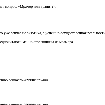
ает вопрос: «Мрамор или гранит?».
 уже сейчас не экзотика, а успешно осуществлённая реальност
предпочитают именно столешницы из мрамора.
zetuho comment-78998#http://mu...
zetuho comment-78998#http://mu...